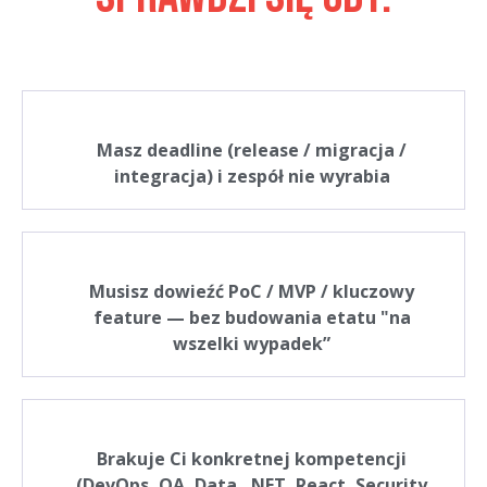
Masz deadline (release / migracja /
integracja) i zespół nie wyrabia
Musisz dowieźć PoC / MVP / kluczowy
feature — bez budowania etatu "na
wszelki wypadek”
Brakuje Ci konkretnej kompetencji
(DevOps, QA, Data, .NET, React, Security