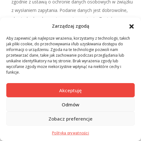
zgodnie z ustawą o ochronie danych osobowych w związku
z wysłaniem zapytania. Podanie danych jest dobrowolne,
ale niezbędne do przetworzenia zapytania. Zostałem
Zarządzaj zgodą
poinformowany, że przysługuje mi prawo dostępu do
danych, możliwości ich poprawiania, żądania zaprzestania
Aby zapewnić jak najlepsze wrażenia, korzystamy z technologii, takich
jak pliki cookie, do przechowywania i/lub uzyskiwania dostępu do
ich przetwarzania. Administratorem danych jest Toro
informacji o urządzeniu. Zgoda na te technologie pozwoli nam
Performance Sp. z o.o. ul. Dąbrowskiego 77A, 60-529
przetwarzać dane, takie jak zachowanie podczas przeglądania lub
unikalne identyfikatory na tej stronie. Brak wyrażenia zgody lub
Poznań.
wycofanie zgody może niekorzystnie wpłynąć na niektóre cechy i
funkcje.
Wyrażam zgodę na otrzymywanie drogą elektroniczną
na wskazany przeze mnie adres email informacji handlowej
Akceptuję
w rozumieniu art. 10 ust. 1 ustawy z dnia 18 lipca 2002 roku
o świadczeniu usług drogą elektroniczną.
Odmów
Zobacz preferencje
Polityka prywatności