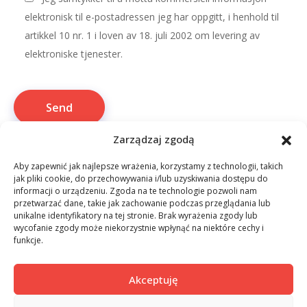
elektronisk til e-postadressen jeg har oppgitt, i henhold til
artikkel 10 nr. 1 i loven av 18. juli 2002 om levering av
elektroniske tjenester.
Zarządzaj zgodą
Aby zapewnić jak najlepsze wrażenia, korzystamy z technologii, takich
jak pliki cookie, do przechowywania i/lub uzyskiwania dostępu do
informacji o urządzeniu. Zgoda na te technologie pozwoli nam
przetwarzać dane, takie jak zachowanie podczas przeglądania lub
unikalne identyfikatory na tej stronie. Brak wyrażenia zgody lub
wycofanie zgody może niekorzystnie wpłynąć na niektóre cechy i
funkcje.
Outsourcing IT
Cybersecurity
AI
Kontakt
Akceptuję