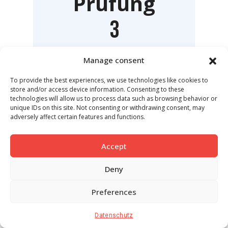
Prüfung
3
Manage consent
Wir prüfen Ihre Systeme
gründlich. Unser Audit wird
To provide the best experiences, we use technologies like cookies to
store and/or access device information. Consenting to these
die Arbeit Ihres
technologies will allow us to process data such as browsing behavior or
unique IDs on this site. Not consenting or withdrawing consent, may
Unternehmens nicht
adversely affect certain features and functions.
behindern.
Accept
Deny
Preferences
Datenschutz
Bericht